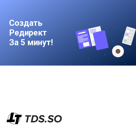
Создать
Редирект
За 5 минут!